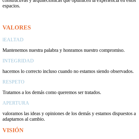
constructivas y arquitectónicas que optimicen la experiencia en estos
espacios.
VALORES
lEALTAD
Mantenemos nuestra palabra y honramos nuestro comp
romiso.
INTEGRIDAD
hacemos lo correc
to incluso cuando no estamos siendo observados.
RESPETO
Tratamos a los demás como queremos ser tratados.
APERTURA
valoramos las ideas
y opiniones de los demás y estamos dispuestos a
adaptarnos
al cambio.
VISIÓN