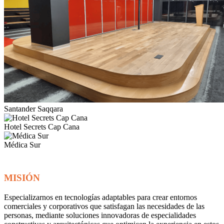
Santander Saqqara
Hotel Secrets Cap Cana
Médica Sur
P
O
R
Q
U
É
E
L
E
G
I
R
N
O
S
MISIÓN
Especializarnos en tecnologías adaptables para crear entornos
comerciales y corporativos que satisfagan las necesidades de las
personas, mediante soluciones innovadoras de especialidades